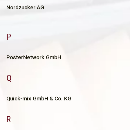
Nordzucker AG
P
P
osterNetwork GmbH
Q
Q
uick-mix GmbH & Co. KG
R