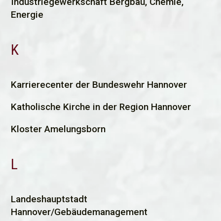
Industriegewerkschaft Bergbau, Chemie,
Energie
K
K
arrierecenter der Bundeswehr Hannover
Katholische Kirche in der Region Hannover
Kloster Amelungsborn
L
L
andeshauptstadt
Hannover/Gebäudemanagement